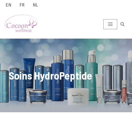
EN
FR
NL
Aller
au
contenu
Soins HydroPeptide