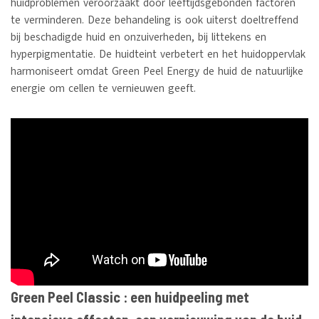
huidproblemen veroorzaakt door leeftijdsgebonden factoren
te verminderen. Deze behandeling is ook uiterst doeltreffend
bij beschadigde huid en onzuiverheden, bij littekens en
hyperpigmentatie. De huidteint verbetert en het huidoppervlak
harmoniseert omdat Green Peel Energy de huid de natuurlijke
energie om cellen te vernieuwen geeft.
Green Peel Classic : een huidpeeling met