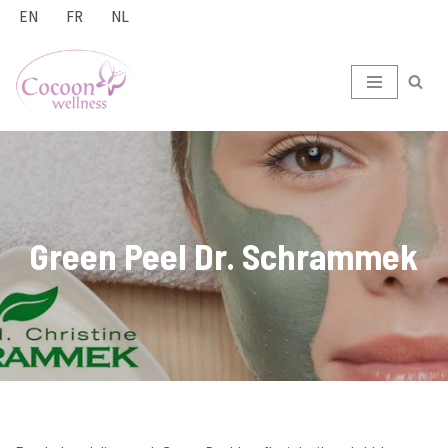
EN
FR
NL
Ga
naar
de
inhoud
Green Peel Dr. Schrammek